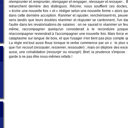
réemprunter
et
remprunter
,
réengager
et
rengager
,
réessayer
et
ressayer
...
retranchent derrière des distinguos.
Récrire
, nous soufflent ces doctes, 
« écrire une nouvelle fois » et « rédiger selon une nouvelle forme » alors q
dans cette dernière acception.
Ranimer
et
rajuster
, renchérissent-ils, peuv
sens tandis que leurs doubles
réanimer
et
réajuster
se cantonnent, l'un da
l'autre dans les revalorisations de salaires : on ne saurait ni
réanimer
un feu
même,
raccompagner
quelqu'un consisterait à le reconduire jusqu
réaccompagner
reviendrait à l'accompagner une nouvelle fois. Mais force es
cataplasme sur langue de bois, et que l'usager n'en tient pas plus compte qu
La règle est tout aussi floue lorsque le verbe commence par un
s
: le plus 
que l'on recourt (
ressauter
,
ressemer
,
ressouder
) ; mais on déplore des exce
aussi, une cohabitation (
ressurgir
ou
resurgir
). Bref, la prudence s'impose :
garde à ne pas être nous-mêmes refaits !