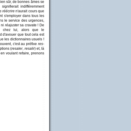
 Bien sûr, de bonnes âmes se
signifierait indifféremment
ue
réécrire
n'aurait cours que
ent s'employer dans tous les
ns le service des urgences,
 ni
réajuster
sa cravate ! De
e chez lui, alors que le
t d'avouer que tout cela est
e les dictionnaires usuels !
souvent, c'est au préfixe
res-
ptions (
resaler
,
resalir
) et, là
 en voulant refaire, prenons