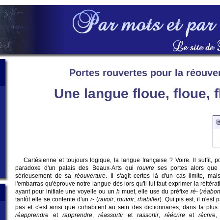
Portes rouvertes pour la réouve
Une langue floue, floue, f
Cartésienne et toujours logique, la langue française ? Voire. Il suffit, p
paradoxe d'un palais des Beaux-Arts qui
rouvre
ses portes alors que 
sérieusement de sa
réouverture
. Il s'agit certes là d'un cas limite, m
l'embarras qu'éprouve notre langue dès lors qu'il lui faut exprimer la réitéra
ayant pour initiale une voyelle ou un
h
muet, elle use du préfixe
ré-
(
réabo
tantôt elle se contente d'un
r-
(
ravoir
,
rouvrir
,
rhabiller
). Qui pis est, il n'est
pas et c'est ainsi que cohabitent au sein des dictionnaires, dans la plus 
réapprendre
et
rapprendre
,
réassortir
et
rassortir
,
réécrire
et
récrire