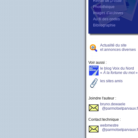
Revue de presse
Photothèque
Images d'archives
Au fil des ondes
Bibliographie
Actualité du site
et annonces diverses
Voir aussi :
le blog Voix du Nord
«
À la fortune du mot
»
les sites amis
Joindre l'auteur :
bruno.dewaele
@parmotsetparvaux.f
Contact technique :
webmestre
@parmotsetparvaux.f