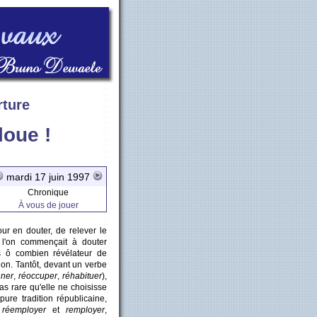
rture
loue !
mardi 17 juin 1997
Chronique
À vous de jouer
our en douter, de relever le
l'on commençait à douter
ais ô combien révélateur de
tion. Tantôt, devant un verbe
nner
,
réoccuper
,
réhabituer
),
 pas rare qu'elle ne choisisse
pure tradition républicaine,
,
réemployer
et
remployer
,