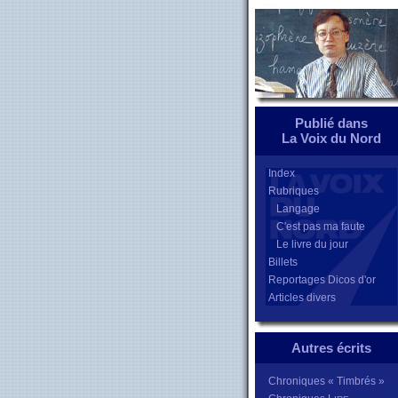
Publié dans
La Voix du Nord
Index
Rubriques
Langage
C'est pas ma faute
Le livre du jour
Billets
Reportages Dicos d'or
Articles divers
Autres écrits
Chroniques « Timbrés »