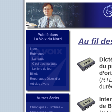
Publié dans
La Voix du Nord
Au fil d
Index
Rubriques
Dict
Langage
C'est pas ma faute
du p
Le livre du jour
d’or
Billets
(
RT
Reportages Dicos d'or
Articles divers
duré
Autres écrits
Inte
de B
Chroniques « Timbrés »