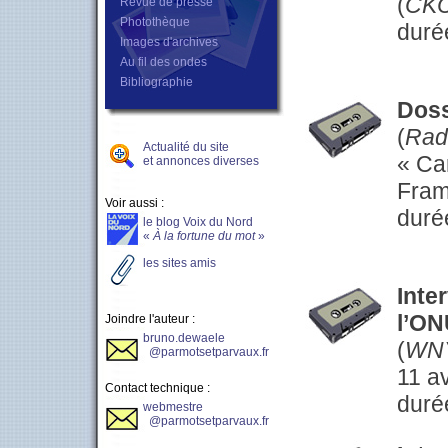
(
CK
Revue de presse
Photothèque
duré
Images d'archives
Au fil des ondes
Bibliographie
Doss
(
Radi
Actualité du site
« Ca
et annonces diverses
Fram
Voir aussi :
duré
le blog Voix du Nord
«
À la fortune du mot
»
les sites amis
Inte
l’O
Joindre l'auteur :
bruno.dewaele
(
WN
@parmotsetparvaux.fr
11 av
Contact technique :
duré
webmestre
@parmotsetparvaux.fr