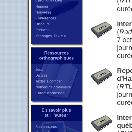
(
RT
Chroniques L
IRE
Humour
duré
Nouvelles
Conférences
Inte
Discours
Préfaces
(
Rad
Messages de vœux
7 oc
journ
Ressources
duré
orthographiques
Repo
Jeux
Dictées
d’Ha
Textes à corriger
(
RT
Notions de grammaire
jour
Carnet d'adresses
duré
En savoir plus
sur l'auteur
Inte
québ
Son parcours