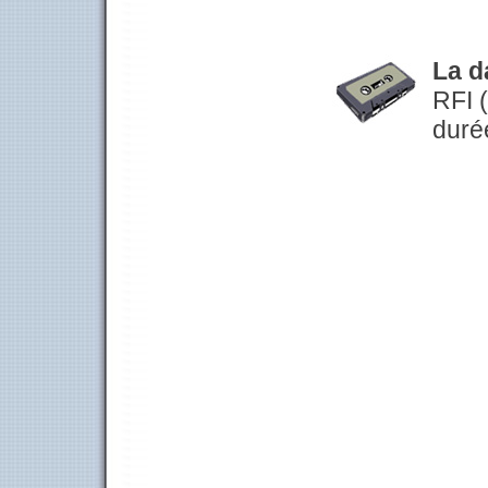
La d
RFI (
duré