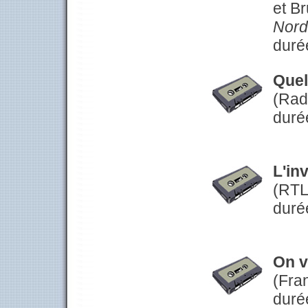
et B
Nord
duré
Quel
(Rad
duré
L'in
(RTL
duré
On v
(Fran
duré