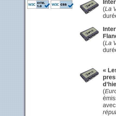
Inte
(
La V
durée
Inte
Flan
(
La V
duré
« Le
pres
d’hi
(
Eur
émis
avec
répu