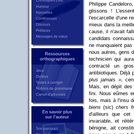
Chroniques L
IRE
Philippe Candeloro,
Humour
glissons ! L'essen
Nouvelles
l'escarcelle d'une 
Conférences
mieux dans la meille
Discours
Préfaces
cause, il n'avait fal
Messages de vœux
candidats connaissa
ne manquaient pas d
nous autres, gens d
Ressources
orthographiques
technicien qui aur
contracté un gros
Jeux
antibiotiques. Déjà 
Dictées
plus jamais »
, cen
Textes à corriger
Mais, en dépit des
Notions de grammaire
fini. Nous eûmes en
Carnet d'adresses
fois, mais à l'insu 
biens
(sic)
chers f
En savoir plus
d'ailleurs que cet
sur l'auteur
invariable, et réit
bénigne, ait const
Son parcours