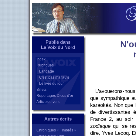
Publié dans
N'o
La Voix du Nord
Index
Rubriques
Langage
C'est pas ma faute
Le livre du jour
Billets
L'avouerons-nous
Reportages Dicos d'or
que sympathique au
Articles divers
karaokés. Non que le
de divertissantes 
Autres écrits
France 2, au soir
z
odiaque
qui se res
Chroniques « Timbrés »
dire, Yves Lecoq. E