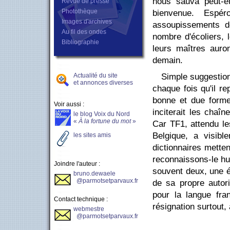
nous sauva peut-êt
Revue de presse
Photothèque
bienvenue. Espér
Images d'archives
assoupissements de
Au fil des ondes
nombre d'écoliers, 
Bibliographie
leurs maîtres auro
demain.
Simple suggestion 
Actualité du site
et annonces diverses
chaque fois qu'il r
bonne et due forme 
Voir aussi :
inciterait les chaî
le blog Voix du Nord
«
À la fortune du mot
»
Car TF1, attendu le
Belgique, a visibl
les sites amis
dictionnaires mette
reconnaissons-le hu
Joindre l'auteur :
souvent deux, une é
bruno.dewaele
@parmotsetparvaux.fr
de sa propre autor
pour la langue fra
Contact technique :
résignation surtout, 
webmestre
@parmotsetparvaux.fr