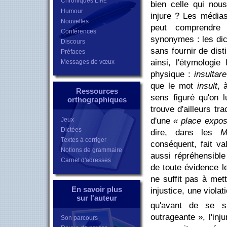
Chroniques L
IRE
bien celle qui nous
Humour
injure ? Les média
Nouvelles
peut comprendre t
Conférences
synonymes : les dic
Discours
sans fournir de dist
Préfaces
ainsi, l'étymologie
Messages de vœux
physique :
insultare
que le mot
insult
, 
Ressources
sens figuré qu'on l
orthographiques
trouve d'ailleurs tr
Jeux
d'une
« place expos
Dictées
dire, dans les
M
Textes à corriger
conséquent, fait v
Notions de grammaire
aussi répréhensible q
Carnet d'adresses
de toute évidence le
ne suffit pas à mett
En savoir plus
injustice, une viola
sur l'auteur
qu'avant de se sp
outrageante », l'in
Son parcours