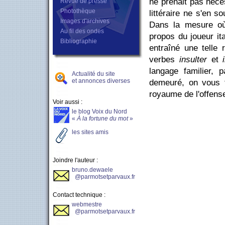
ne prenait pas néce
Revue de presse
Photothèque
littéraire ne s'en 
Images d'archives
Dans la mesure où 
Au fil des ondes
propos du joueur ita
Bibliographie
entraîné une telle 
verbes
insulter
et
langage familier, 
Actualité du site
et annonces diverses
demeuré, on vous t
royaume de l'offense
Voir aussi :
le blog Voix du Nord
«
À la fortune du mot
»
les sites amis
Joindre l'auteur :
bruno.dewaele
@parmotsetparvaux.fr
Contact technique :
webmestre
@parmotsetparvaux.fr