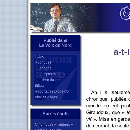
Publié dans
La Voix du Nord
a-t-
Index
Rubriques
Langage
C'est pas ma faute
Le livre du jour
Billets
Reportages Dicos d'or
Ah ! si seuleme
Articles divers
chronique, publiée 
monde en eût peut-
Giraudoux, que
« l
Autres écrits
vif »
. Mise en garde
Chroniques « Timbrés »
demeurant, la seule 