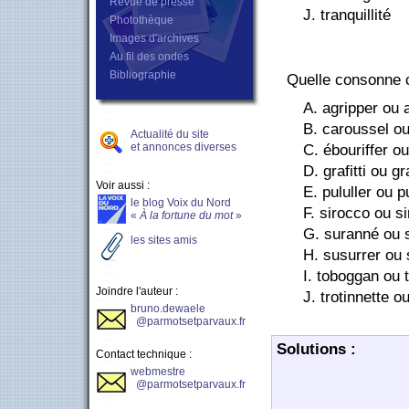
Revue de presse
J. tranquillité
Photothèque
Images d'archives
Au fil des ondes
Bibliographie
Quelle consonne co
A. agripper ou 
B. caroussel ou
Actualité du site
et annonces diverses
C. ébouriffer ou
D. grafitti ou gra
Voir aussi :
E. pululler ou p
le blog Voix du Nord
F. sirocco ou si
«
À la fortune du mot
»
G. suranné ou 
les sites amis
H. susurrer ou 
I. toboggan ou 
Joindre l'auteur :
J. trotinnette ou
bruno.dewaele
@parmotsetparvaux.fr
Solutions :
Contact technique :
webmestre
@parmotsetparvaux.fr