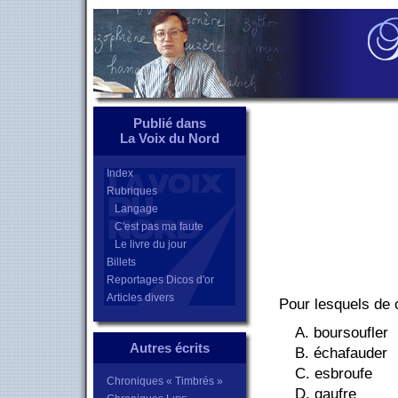
Publié dans
La Voix du Nord
Index
Rubriques
Langage
C'est pas ma faute
Le livre du jour
Billets
Reportages Dicos d'or
Articles divers
Pour lesquels de
A. boursoufler
Autres écrits
B. échafauder
C. esbroufe
Chroniques « Timbrés »
D. gaufre