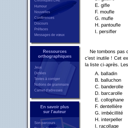
Chroniques L
IRE
E. gifle
Humour
F. moufle
Nouvelles
G. mufle
Conférences
Discours
H. pantoufle
Préfaces
I. persifler
Messages de vœux
Ne tombons pas d
Ressources
orthographiques
c'est inutile ! Cet
la liste ci-après. L
Jeux
A. balladin
Dictées
Textes à corriger
B. balluchon
Notions de grammaire
C. banderolle
Carnet d'adresses
D. barcarolle
E. collophane
F. dentellière
En savoir plus
sur l'auteur
G. imbécillité
H. interpeller
Son parcours
I. racollage