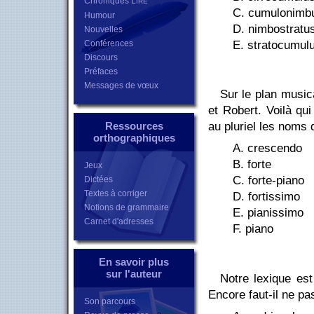
Chroniques L
IRE
C. cumulonimb
Humour
D. nimbostratu
Nouvelles
E. stratocumul
Conférences
Discours
Préfaces
Messages de vœux
Sur le plan musica
et Robert. Voilà qu
au pluriel les noms q
Ressources
orthographiques
A. crescendo
B. forte
Jeux
C. forte-piano
Dictées
Textes à corriger
D. fortissimo
Notions de grammaire
E. pianissimo
Carnet d'adresses
F. piano
En savoir plus
sur l'auteur
Notre lexique es
Encore faut-il ne pa
Son parcours