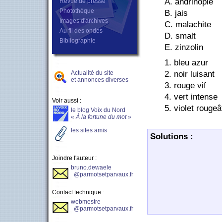
A. andrinople
Revue de presse
Photothèque
B. jais
Images d'archives
C. malachite
Au fil des ondes
D. smalt
Bibliographie
E. zinzolin
1. bleu azur
Actualité du site
2. noir luisant
et annonces diverses
3. rouge vif
4. vert intense
Voir aussi :
5. violet rougeâ
le blog Voix du Nord
«
À la fortune du mot
»
les sites amis
Solutions :
Joindre l'auteur :
bruno.dewaele
@parmotsetparvaux.fr
Contact technique :
webmestre
@parmotsetparvaux.fr