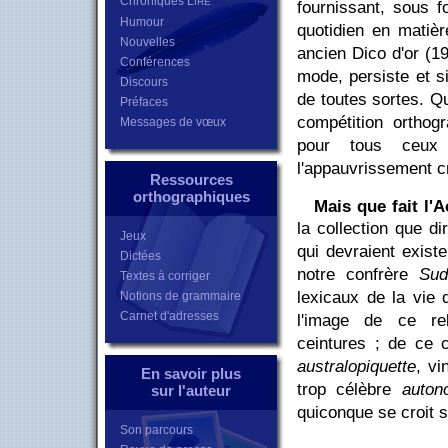
Chroniques L
IRE
fournissant, sous f
Humour
quotidien en matière
Nouvelles
ancien Dico d'or (1
Conférences
mode, persiste et si
Discours
de toutes sortes. Q
Préfaces
compétition orthog
Messages de vœux
pour tous ceux 
l'appauvrissement cr
Ressources
orthographiques
Mais que fait l'
la collection que di
Jeux
qui devraient exist
Dictées
notre confrère
Sud
Textes à corriger
lexicaux de la vie 
Notions de grammaire
Carnet d'adresses
l'image de ce rel
ceintures ; de ce
australopiquette
, vi
En savoir plus
trop célèbre
autono
sur l'auteur
quiconque se croit se
Son parcours