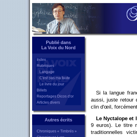
Publié dans
La Voix du Nord
Index
Rubriques
Langage
C'est pas ma faute
Le livre du jour
Billets
Si la langue fran
Reportages Dicos d'or
aussi, juste retour
Articles divers
clin d'œil, forcémen
Le Nyctalope et 
Autres écrits
9 euros). Le titre 
Chroniques « Timbrés »
traditionnelles vi