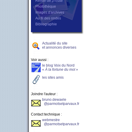
Revue de presse
Photothèque
Images d'archives
Au fil des ondes
Bibliographie
Actualité du site
et annonces diverses
Voir aussi :
le blog Voix du Nord
«
À la fortune du mot
»
les sites amis
Joindre l'auteur :
bruno.dewaele
@parmotsetparvaux.fr
Contact technique :
webmestre
@parmotsetparvaux.fr