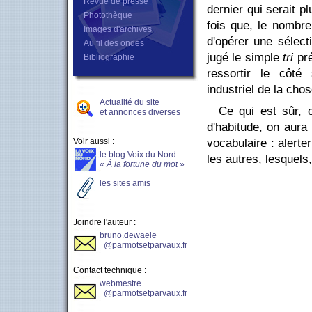
Revue de presse
dernier qui serait 
Photothèque
fois que, le nombre
Images d'archives
d'opérer une sélecti
Au fil des ondes
jugé le simple
tri
pré
Bibliographie
ressortir le côté 
industriel de la cho
Actualité du site
Ce qui est sûr, 
et annonces diverses
d'habitude, on aura
Voir aussi :
vocabulaire : alerter
le blog Voix du Nord
les autres, lesquels,
«
À la fortune du mot
»
les sites amis
Joindre l'auteur :
bruno.dewaele
@parmotsetparvaux.fr
Contact technique :
webmestre
@parmotsetparvaux.fr