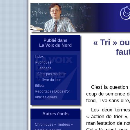
Publié dans
« Tri » o
La Voix du Nord
fau
Index
Rubriques
Langage
C'est pas ma faute
Le livre du jour
Billets
C'est la question
Reportages Dicos d'or
coup de semonce de
Articles divers
fond, il va sans dire, 
Les deux termes
Autres écrits
« action de trier »
manifestation de no
Chroniques « Timbrés »
Celle-là n'est que