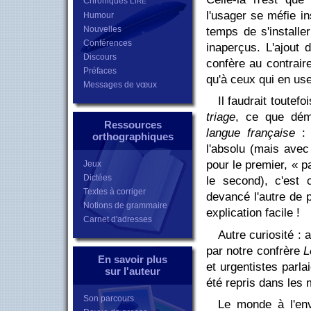
Chroniques L
IRE
l'usager se méfie i
Humour
Nouvelles
temps de s'installe
Conférences
inaperçus. L'ajout 
Discours
confère au contrai
Préfaces
qu'à ceux qui en use
Messages de vœux
Il faudrait toutef
triage
, ce que dém
Ressources
langue française
: 
orthographiques
l'absolu (mais avec
pour le premier, « p
Jeux
Dictées
le second), c'est 
Textes à corriger
devancé l'autre de 
Notions de grammaire
explication facile !
Carnet d'adresses
Autre curiosité : 
par notre confrère
L
En savoir plus
et urgentistes parlai
sur l'auteur
été repris dans les 
Son parcours
Le monde à l'env