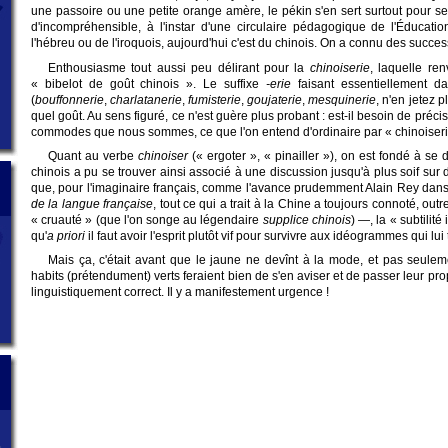
une passoire ou une petite orange amère, le pékin s'en sert surtout pour 
d'incompréhensible, à l'instar d'une circulaire pédagogique de l'Éducation
l'hébreu ou de l'iroquois, aujourd'hui c'est du chinois. On a connu des succes
Enthousiasme tout aussi peu délirant pour la
chinoiserie
, laquelle re
« bibelot de goût chinois ». Le suffixe
-erie
faisant essentiellement dan
(
bouffonnerie
,
charlatanerie
,
fumisterie
,
goujaterie
,
mesquinerie
, n'en jetez p
quel goût. Au sens figuré, ce n'est guère plus probant : est-il besoin de préc
commodes que nous sommes, ce que l'on entend d'ordinaire par « chinoiserie
Quant au verbe
chinoiser
(« ergoter », « pinailler »), on est fondé à s
chinois a pu se trouver ainsi associé à une discussion jusqu'à plus soif sur d
que, pour l'imaginaire français, comme l'avance prudemment Alain Rey dan
de la langue française
, tout ce qui a trait à la Chine a toujours connoté, outr
« cruauté » (que l'on songe au légendaire
supplice chinois
) —, la « subtilité 
qu'
a priori
il faut avoir l'esprit plutôt vif pour survivre aux idéogrammes qui lui 
Mais ça, c'était avant que le jaune ne devînt à la mode, et pas seulem
habits (prétendument) verts feraient bien de s'en aviser et de passer leur pr
linguistiquement correct. Il y a manifestement urgence !