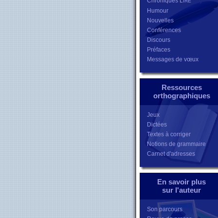
Chroniques L
IRE
Humour
Nouvelles
Conférences
Discours
Préfaces
Messages de vœux
Ressources
orthographiques
Jeux
Dictées
Textes à corriger
Notions de grammaire
Carnet d'adresses
En savoir plus
sur l'auteur
Son parcours