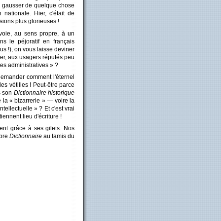
se gausser de quelque chose
 nationale. Hier, c'était de
sions plus glorieuses !
nvoie, au sens propre, à un
s le péjoratif en français
lus !), on vous laisse deviner
iser, aux usagers réputés peu
s administratives » ?
e demander comment l'éternel
es vétilles ! Peut-être parce
s son
Dictionnaire historique
e la « bizarrerie » — voire la
intellectuelle » ? Et c'est vrai
tiennent lieu d'écriture !
ent grâce à ses gilets. Nos
opre
Dictionnaire
au tamis du