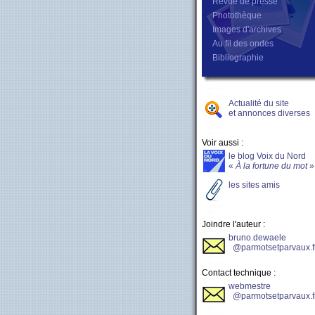
Revue de presse
Photothèque
Images d'archives
Au fil des ondes
Bibliographie
Actualité du site
et annonces diverses
Voir aussi :
le blog Voix du Nord
«
À la fortune du mot
»
les sites amis
Joindre l'auteur :
bruno.dewaele
@parmotsetparvaux.f
Contact technique :
webmestre
@parmotsetparvaux.f