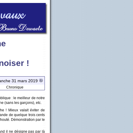
ne
noiser !
nche 31 mars 2019
Chronique
lique : le meilleur de notre
ne (sans les garçons), etc.
he ! Mieux valait éviter de
ande de quelque trois cents
chouté. Démonstration par le
and il ne désigne pas par là