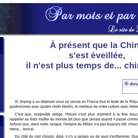
À présent que la Chi
s'est éveillée,
il n'est plus temps de... chi
dima
Xi Jinping a vu déployer pour sa venue en France tout le faste de la Répub
gastronomie avec quatre chefs étoilés, le meilleur de notre culture avec Hélè
C'est que,
realpolitik
oblige, l'heure n'est plus vraiment à la fine bouc
rappeler au futur maître du monde (et plus que jamais quand il passe comm
Airbus) que, dans notre langue, l'empire du Milieu n'a pas toujours été chou
menu... lexical.
Du côté du mot
chinois
, déjà, il n'y a jamais eu de quoi s'enflammer. Qu