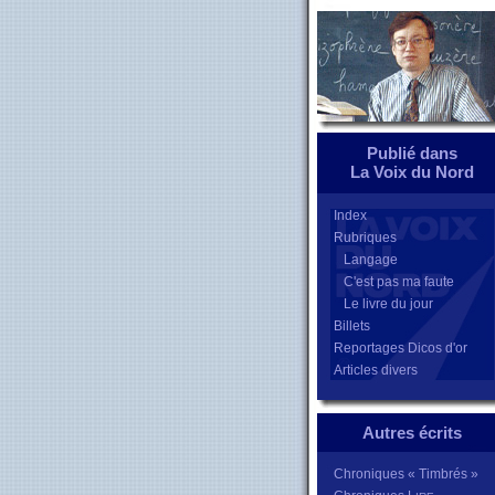
Publié dans
La Voix du Nord
Index
Rubriques
Langage
C'est pas ma faute
Le livre du jour
Billets
Reportages Dicos d'or
Articles divers
Autres écrits
Chroniques « Timbrés »